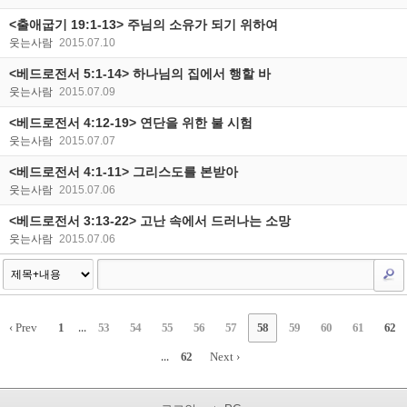
<출애굽기 19:1-13> 주님의 소유가 되기 위하여
웃는사람
2015.07.10
<베드로전서 5:1-14> 하나님의 집에서 행할 바
웃는사람
2015.07.09
<베드로전서 4:12-19> 연단을 위한 불 시험
웃는사람
2015.07.07
<베드로전서 4:1-11> 그리스도를 본받아
웃는사람
2015.07.06
<베드로전서 3:13-22> 고난 속에서 드러나는 소망
웃는사람
2015.07.06
...
‹ Prev
1
53
54
55
56
57
58
59
60
61
62
...
62
Next ›