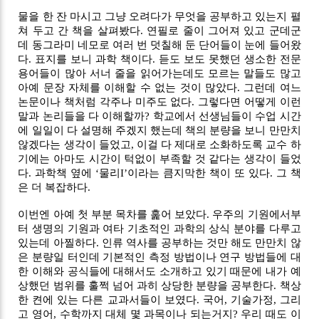
물을 한 잔 마시고 그냥 오려다가 무엇을 공부하고 있는지 펼
쳐 두고 간 책을 살펴봤다. 연필로 줄이 그어져 있고 군데군
데 동그라미 네모로 여러 번 덧칠해 둔 단어들이 눈에 들어왔
다. 표지를 보니 과학 책이다. 듣도 보도 못했던 생소한 전문 
용어들이 많아 서너 줄을 읽어가는데도 모르는 말들도 많고 
아예 문장 자체를 이해할 수 없는 것이 많았다. 그런데 여느 
논문이나 책처럼 각주나 미주도 없다. 그렇다면 어떻게 이런 
말과 논리들을 다 이해할까? 학교에서 선생님들이 수업 시간
에 일일이 다 설명해 주겠지 했는데 책의 분량을 보니 만만치 
않겠다는 생각이 들었고, 이걸 다 제대로 소화하도록 교수 하
기에는 아마도 시간이 턱없이 부족할 것 같다는 생각이 들었
다. 과학책 옆에 ‘물리I’이라는 큼지막한 책이 또 있다. 그 책
은 더 복잡하다.
이번엔 아예 첫 부분 목차를 훑어 보았다. 우주의 기원에서부
터 생명의 기원과 여타 기초적인 과학의 상식 분야를 다루고 
있는데 아찔하다. 인류 역사를 공부하는 것만 해도 만만치 않
은 분량일 터인데 기본적인 측정 방법이나 연구 방법들에 대
한 이해와 공식들에 대해서도 소개하고 있기 때문에 내가 예
상했던 범위를 훌쩍 넘어 과히 상당한 분량을 공부한다. 책상 
한 켠에 있는 다른 교과서들이 보였다. 국어, 기술가정, 그리
고 영어, 수학까지 대체 몇 과목이나 되는거지? 우리 때도 이