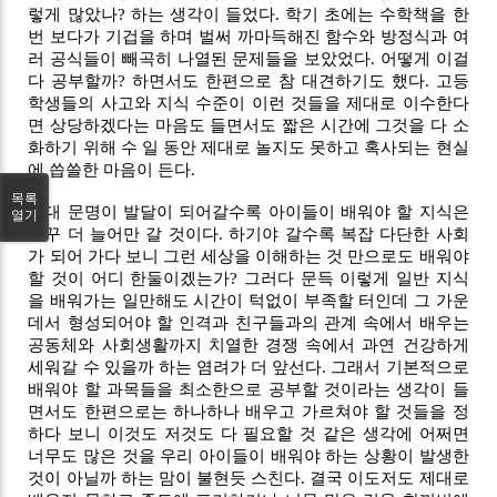
렇게 많았나? 하는 생각이 들었다. 학기 초에는 수학책을 한
번 보다가 기겁을 하며 벌써 까마득해진 함수와 방정식과 여
러 공식들이 빼곡히 나열된 문제들을 보았었다. 어떻게 이걸 
다 공부할까? 하면서도 한편으로 참 대견하기도 했다. 고등
학생들의 사고와 지식 수준이 이런 것들을 제대로 이수한다
면 상당하겠다는 마음도 들면서도 짧은 시간에 그것을 다 소
화하기 위해 수 일 동안 제대로 놀지도 못하고 혹사되는 현실
에 씁쓸한 마음이 든다.
목록
현대 문명이 발달이 되어갈수록 아이들이 배워야 할 지식은 
열기
자꾸 더 늘어만 갈 것이다. 하기야 갈수록 복잡 다단한 사회
가 되어 가다 보니 그런 세상을 이해하는 것 만으로도 배워야 
할 것이 어디 한둘이겠는가? 그러다 문득 이렇게 일반 지식
을 배워가는 일만해도 시간이 턱없이 부족할 터인데 그 가운
데서 형성되어야 할 인격과 친구들과의 관계 속에서 배우는 
공동체와 사회생활까지 치열한 경쟁 속에서 과연 건강하게 
세워갈 수 있을까 하는 염려가 더 앞선다. 그래서 기본적으로 
배워야 할 과목들을 최소한으로 공부할 것이라는 생각이 들
면서도 한편으로는 하나하나 배우고 가르쳐야 할 것들을 정
하다 보니 이것도 저것도 다 필요할 것 같은 생각에 어쩌면 
너무도 많은 것을 우리 아이들이 배워야 하는 상황이 발생한 
것이 아닐까 하는 맘이 불현듯 스친다. 결국 이도저도 제대로 