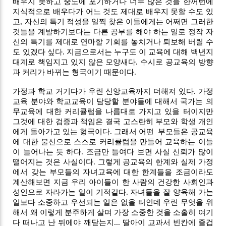
배우지 못하고 중도에 포기하거나 너무 많은 것을 한꺼번에 
지식적으로 배우다가 어느 것도 제대로 배우지 못할 수도 있
고, 자신의 특기 적성을 일찍 찾은 이들에게는 어쩌면 그러한 
것들을 계발하기보다는 다른 공부를 해야 하는 일로 정작 자
신의 특기를 제대로 연마할 기회를 놓치거나 퇴보해 버릴 수
도 있겠다 싶다. 지금으로서는 누구도 이 교육에 대해 백년지
대계로 책임지고 있지 않은 모양새다. 수시로 공교육의 방향
과 커리가 바뀌는 형국이기 때문이다. 
가정과 학교 거기다가 우린 신앙교육까지 더해져 있다. 가정
교육 분야와 학교교육이 담당할 분야들에 대해서 국가는 의
무교육에 대한 커리큘럼을 나름대로 가지고 있을 터이지만 
그것에 대한 검증과 책임은 결국 고스란히 부모와 학생 개인
에게 돌아가고 있는 형국이다. 그래서 어떤  부모들은 공교육
에 대한 불신으로 스스로 커리큘럼을 만들어 교육하는 이들
이 늘어나는 듯 하다. 조금만 들여다 보면 사실 신뢰가 많이 
떨어지는 것은 사실이다. 그렇게 공교육의 한계와 실제 가정
에서 갖는 부모들의 자녀교육에 대한 한계들을 조금이라도 
계산해보면 지금 우리 아이들이 한 사람의 건강한 사회인과 
성인으로 자라가는 일이 기적같다. 자녀들을 잘 양육해 가는 
일보다 소중하고 우선되는 일은 없을 터인데 우린 무엇을 위
해서 왜 이렇게 분주하게 살며 가장 소중한 것을 소홀히 여기
다 떠나고 난 뒤에야 깨닫는지... 딸아이 교과서 빈칸에 즐겁