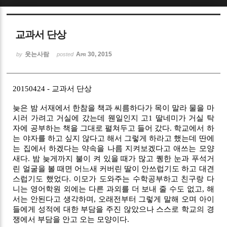
Sketchbook5, 스케치북5
교과서 단상
웃는사람
Apr 30, 2015
by
posted
20150424 - 교과서 단상
Sketchbook5, 스케치북5
늦은 밤 서재에서 한참을 책과 씨름하다가 목이 말라 물을 마
시러 가려고 거실에 갔는데 웬일인지 고1 딸네미가 거실 탁
자에 공부하는 책을 그대로 펼쳐두고 들어 갔다. 학교에서 하
는 야자를 하고 싶지 않다고 해서 그렇게 하라고 했는데 딴에
는 집에서 하겠다는 약속을 나름 지켜보겠다고 애쓰는 모양
새다. 밤 늦게까지 불이 켜 있을 때가 많고 퀭한 눈과 푸석거
린 얼굴을 볼 때면 어느새 커버린 딸이 안쓰럽기도 하고 대견
스럽기도 했었다. 이모가 도와주는 수학공부하고 친구랑 다
니는 영어학원 외에는 다른 과외를 더 보내 줄 수도 없고, 해
서는 안된다고 생각하며, 오래전부터 그렇게 말해 오며 아이
들에게 성적에 대한 부담을 주진 않았으나 스스로 학교의 경
쟁에서 부담을 안고 오는 모양이다. 