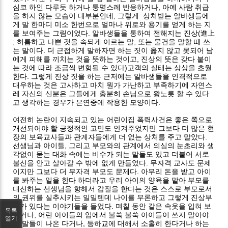
심코 하인 다루듯 하거나 퉁명스레 반응하거나, 아예 사람 취급
을 하지 않는 모습이 대부분인데, 그렇게 상처받는 알바생들에
게 말 한마디 미소 한번으로 얼마나 위로와 용기를 얻게 하는 지
를 보여주는 그림이었다. 알바생들을 통하여 전해지는 진상(進上
; 허름하고 나쁜 것을 속되게 이르는 말, 또는 물건을 말할 때 쓰
는 말이다. 더 근접하게 말하자면 하는 짓이 옳지 않고 못되어 남
에게 피해를 끼치는 것을 뜻하는 것이고, 진상의 뜻은 갖다 붙이
는 것에 따라 조금씩 변형될 수 있다)고객의 실태는 상상을 초월
한다. 그렇게 진상 짓을 하는 근저에는 알바생들을 인격적으로
대우하는 것은 고사하고 마치 뭔가 가난하고 부족하기에 자연스
레 자신의 신분은 그들에게 충분히 손님으로 왕노릇 할 수 있다
고 생각하는 경우가 은연중에 작용한 모양이다.
여전히 논란이 지속되고 있는 어린이집 폭력사건은 좋은 쪽으로
개선되어야 할 긍정적인 고민도 안겨주었지만 그보다 더 많은 현
장의 보육교사들과 관계자들에게 더 없는 상처를 주고 말았다.
선생님과 아이들, 그리고 부모와의 관계에서 의심의 눈초리와 생
각없이 묻는 대화 속에는 비수가 되는 말들도 있고 더불어 서로
불신을 안고 살아갈 수 밖에 없게 만들었다. 무자격 교사도 문제
이지만 그보다 더 무자격 부모도 문제다. 아무리 돈을 받고 아이
를 봐주는 일을 한다 하더라고 우리 아이의 양육을 맡아 부모를
대신하는 선생님을 향해서 갑질을 한다는 것은 스스로 부모로서
의 권위를 실추시키는 일일텐데 나이를 무론하고 그렇게 진상부
모가 있다는 이야기들을 들었다. 며칠 동안 같은 속옷을 입혀 보
목록
내거나, 어린 아이들의 입에서 불쑥 불쑥 아이들이 쓰지 말아야
열기
할 말들이 나온 다거나, 등하교에 대해서 소홀히 한다거나 하는