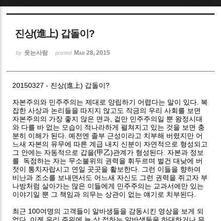
Sketchbook5, 스케치북5
진상(進上) 갑돌이?
웃는사람
Mar 28, 2015
by
posted
20150327 - 진상(進上) 갑돌이?
Sketchbook5, 스케치북5
자본주의와 민주주의는 제대로 양립하기 어렵다는 말이 있다. 복
잡한 사상과 논리들을 따지지 않고도 작금의 우리 사회를 보면
자본주의의 가장 좋지 않은 면과, 겉만 민주주의일 뿐 왕정시대
와 다를 바 없는 모습이 적나라하게 펼쳐지고 있는 것을 보면 충
분히 이해가 된다. 예전엔 졸부 근성이라고 치부해 버렸지만 어
느새 자본의 유무에 따른 계급 내지 신분이 자연적으로 형성되고
그 안에는 자동적으로 갑을(甲乙)관계가 형성된다. 자본과 정보
를 독점하는 자는 무소불위의 권력을 휘두르며 벌건 대낮에 버
젓이 통치자랍시고 연일 곳곳을 활보한다. 그런 이들을 향하여
비난과 조소를 보내면서도 어느새 자신도 그런 권력을 쥐고자 부
나방처럼 살아가는 많은 이들에게 민주주의는 교과서에만 있는
이야기일 뿐 그 책임과 의무는 상관이 없는 얘기로 치부된다.
최근 100여명의 고객들이 알바생들을 감동시킨 영상을 보게 되
었다. 이젠 우리 주위에 늘 상 접하는 알바생들을 하대하거나 무