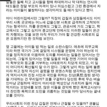
일들은 둘째 치고 교사들을 향해 하대하거나 막 대하는 언사와
태도들은 정말 부모의 자격이 있나 의심스럽고 그런 환경에서 자
라는 아이들이 불쌍하다는 생각마저도 들 때가 있다고 했다.
어디 어린이집에서만 그럴까? 직장의 갑질과 상점들에서도 이미
우리 사회 곳곳에는 어느새 갑을신분 사회로 급격하게 고착되어
가는 형국이다. 차를 운전해도 그렇고, 관공서에 가도 그렇고, 학
교에서도 그렇고 심지어 종교단체 안에서도 이러한 일들이 은근
히 자행되는 것을 보면 아직 우리가 가야 할 건강한 사회로의 길
은 요원하기만 한 것처럼 보인다.
옆 고을에는 아이들 밥 먹는 일로 소란스럽다. 애초에 의무교육
이라 하면 국가가 그에 걸맞게 시스템을 운영해 가야 하는데 이
것을 정치적으로 이용하며 도의를 저버리는 일들은 있어서는 안
되는데, 그렇게 있어서는 안될 일들로 며칠 전엔 기어이 아이들
이 학부모와 등교를 거부하는 사태로까지 치닫게 되었고, 이 일
이 어디까지 확산될지 알 수가 없다. 그렇게 남이 하는 일에 불륜
이라 하고 정작 자신이 걸렸을 땐 로맨스처럼 생각하는 정치인에
게 역지사지와 진정 서민과 국민을 위하는 진상(眞想;참된 생각)
을 기대하는 건 무리일까? 표를 구걸하다 당선된 후에 무슨 벼슬
인마냥 군림하며 국민이 어리석은 백성인냥 가르치려 들며 거들
먹거리는 모양새를 보면, 많은 이들을 경악케 했던 폭력교사보다
더 잔인한 폭력으로 도민을 괴롭히는 것임을 아마 당사자는 끝내
모를 것이다.
우리사회의 이런 진상 갑질은 언제나 근절될 수 있을까? 권불십