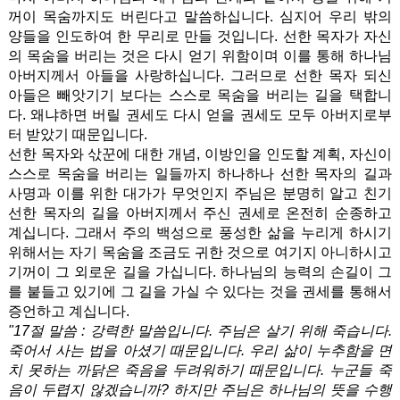
꺼이 목숨까지도 버린다고 말씀하십니다. 심지어 우리 밖의
양들을 인도하여 한 무리로 만들 것입니다. 선한 목자가 자신
의 목숨을 버리는 것은 다시 얻기 위함이며 이를 통해 하나님
아버지께서 아들을 사랑하십니다. 그러므로 선한 목자 되신
아들은 빼앗기기 보다는 스스로 목숨을 버리는 길을 택합니
다. 왜냐하면 버릴 권세도 다시 얻을 권세도 모두 아버지로부
터 받았기 때문입니다.
선한 목자와 삯꾼에 대한 개념, 이방인을 인도할 계획, 자신이
스스로 목숨을 버리는 일들까지 하나하나 선한 목자의 길과
사명과 이를 위한 대가가 무엇인지 주님은 분명히 알고 친기
선한 목자의 길을 아버지께서 주신 권세로 온전히 순종하고
계십니다. 그래서 주의 백성으로 풍성한 삶을 누리게 하시기
위해서는 자기 목숨을 조금도 귀한 것으로 여기지 아니하시고
기꺼이 그 외로운 길을 가십니다. 하나님의 능력의 손길이 그
를 붙들고 있기에 그 길을 가실 수 있다는 것을 권세를 통해서
증언하고 계십니다.
"17절 말씀 : 강력한 말씀입니다. 주님은 살기 위해 죽습니다.
죽어서 사는 법을 아셨기 때문입니다. 우리 삶이 누추함을 면
치 못하는 까닭은 죽음을 두려워하기 때문입니다. 누군들 죽
음이 두렵지 않겠습니까? 하지만 주님은 하나님의 뜻을 수행