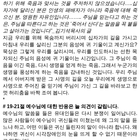
하기 위해 죽음과 맞서는 것을 주저하지 않으셨습니다…..십
자가에 달리신 분은 인생의 패배자가 아니라 죽음에 대해 죽
으신 분, 영원한 자유인입니다…….. 주님을 믿는다고 하는 것
은, 주님을 따른다고 하는 것은 '죽어서 산다'는 말씀을 꼭 붙들
고 살아가는 것입니다"_김기석목사의 글
지금 우리를 위해 목숨까지 버리시며 십자가의 길을 가시고
마침내 우리를 살리신 그분의 음성에 귀 기울이고 계신가요?
묵상은 그렇게 우리를 살리시며, 우리를 인도하시는 선한 목
자되신 주님의 음성에 귀 기울이는 시간입니다. 그 주님이 죽
음을 이긴 죽음, 다시 생명을 얻게 하는 죽음, 그래서 누군가의
생명을 풍성하게 하는 죽음을 감내하신 것입니다. 우리 주님
께서 아버지께 받은 그 사명의 길을 오늘 우리에게 생명으로
사명으로 주어진 줄 믿기에 주님이 가신 그 길을 바라보고 한
껏 허리춤을 바짝 조여 봅니다.
*
# 19-21절 예수님에 대한 반응은 늘 의견이 갈립니다.
예수님의 말씀을 들은 유대인들은 다시 분쟁이 일어납니다.
많은 사람들이 예수님이 귀신들려 미쳤는데 왜 그의 말을 듣
느냐 하고, 어떤 이들은 귀신 들린자의 말이 아니라 합니다. 왜
냐하면 귀신이 시각장애인의 눈을 뜨게 할 수 없기 때문이라