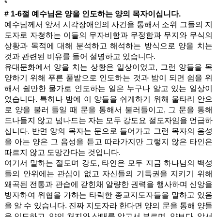
*
# 1-6절 예수님은 양을 인도하는 양의 목자이십니다.
예수님께서 앞서 시각장애인의 사건을 통해서 소위 그들의 지
도자로 자청하는 이들의 무자비함과 무정함과 무지와 무식의
상황과 목적에 대해 분석하고 해석하는 방식으로 양을 치는
것과 관련된 비유를 들어 설명하고 있습니다.
유대문화에서 양을 치는 상황은 일상이었고, 그런 양들을 목
양하기 위해 푸른 풀밭으로 인도하는 것과 밤이 되면 쉼을 위
해서 쉴만한 물가로 인도하는 일은 누구나 알고 있는 일상이
었습니다. 특히나 밤에 이 양들을 쉬게하기 위해 울타리 안으
로 양을 불러 들일 때 문을 통해서 불러들이고, 그 문을 통해
드나들지 않고 넘나드는 자는 모두 강도요 절도자임을 언급하
십니다. 반면 양의 목자는 문으로 들어가고 그런 목자의 음성
을 아는 양은 그 음성을 듣고 따라가지만 그렇지 않은 타인은
따르지 않고 도망간다는 것입니다.
여기서 말하는 절도며 강도, 타인은 모두 지금 하나님의 백성
들의 안위에는 관심이 없고 자신들의 기득권을 지키기 위해
왜곡된 전통과 관습에 갇힌채 알량한 권력을 행사하며 신앙을
빙자하여 위협을 가하는 타락한 종교지도자들을 말하고 있음
을 알 수 있습니다. 진짜 지도자라 한다면 양의 문을 통해 양들
을 인도하고, 양의 처지와 상태를 알고서 부르며, 양보다 앞서