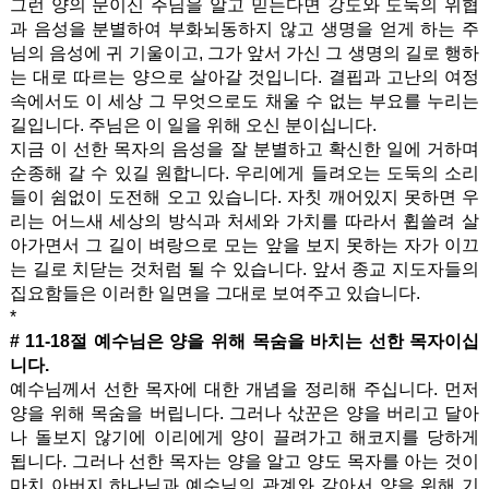
그런 양의 문이신 주님을 알고 믿는다면 강도와 도둑의 위협
과 음성을 분별하여 부화뇌동하지 않고 생명을 얻게 하는 주
님의 음성에 귀 기울이고, 그가 앞서 가신 그 생명의 길로 행하
는 대로 따르는 양으로 살아갈 것입니다. 결핍과 고난의 여정
속에서도 이 세상 그 무엇으로도 채울 수 없는 부요를 누리는
길입니다. 주님은 이 일을 위해 오신 분이십니다.
지금 이 선한 목자의 음성을 잘 분별하고 확신한 일에 거하며
순종해 갈 수 있길 원합니다. 우리에게 들려오는 도둑의 소리
들이 쉼없이 도전해 오고 있습니다. 자칫 깨어있지 못하면 우
리는 어느새 세상의 방식과 처세와 가치를 따라서 휩쓸려 살
아가면서 그 길이 벼랑으로 모는 앞을 보지 못하는 자가 이끄
는 길로 치닫는 것처럼 될 수 있습니다. 앞서 종교 지도자들의
집요함들은 이러한 일면을 그대로 보여주고 있습니다.
*
# 11-18절 예수님은 양을 위해 목숨을 바치는 선한 목자이십
니다.
예수님께서 선한 목자에 대한 개념을 정리해 주십니다. 먼저
양을 위해 목숨을 버립니다. 그러나 삯꾼은 양을 버리고 달아
나 돌보지 않기에 이리에게 양이 끌려가고 해코지를 당하게
됩니다. 그러나 선한 목자는 양을 알고 양도 목자를 아는 것이
마치 아버지 하나님과 예수님의 관계와 같아서 양을 위해 기