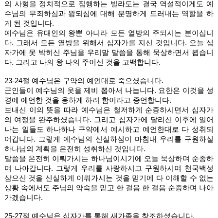
의 사형을 정치적으로 집행하는 빌라도는 결국 역설적이게도 예
수님의 무죄하심과 왕되심에 대해 분명하게 드러내는 역할을 하
게 된 것입니다. 
예수님은 유대인의 왕뿐 아니라 모든 열방의 주되시는 분이십니
다. 그래서 모든 열방을 위해서 십자가를 지신 것입니다. 오늘 십
자가에 못 박히신 주님을 우리말 말씀을 통해 묵상하면서 뵙습니
다. 그리고 나의 왕 나의 주이신 것을 고백합니다. 
23-24절 예수님은 구약의 예언대로 죽으셨습니다. 
군인들이 예수님의 옷을 제비 뽑아서 나눕니다. 요한은 이것을 성
경에 예언한 것을 응하게 하려 함이라고 증언합니다. 
보내신 이의 뜻을 따라 예수님은 철저하게 순종하시면서 십자가
의 여정을 완주하셨습니다. 그리고 십자가에 달리신 이후에 일어
나는 일들도 하나하나 구약에서 예시하고 예언한대로 다 성취되
어갑니다. 그렇게 예수님의 신실하심이 마침내 우리를 구원하실 
하나님의 계획을 온전히 성취하신 것입니다. 
말씀을 온전히 이뤄가시는 하나님이시기에 오늘 묵상하며 순종하
며 나아갑니다. 그렇게 우리를 사랑하시고 구원하시며 천국백성 
삼으신 것을 신실하게 이뤄가시는 것을 믿기에 다 이해할 수 없는 
상황 속에서도 주님의 약속을 믿고 한 걸음 한 걸음 순종하며 나아 
가겠습니다. 
25-27절 예수님은 십자가를 통해 새가족을 창조하셨습니다. 