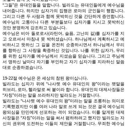
“그들”은 유대인들을 말합니다. 빌라도는 유대인들에게 예수님을 
내어줍니다. 하지만 십자가의 집행은 로마의 군인들이 행합니다. 
그리고 다른 두 사람과 함께 못박히신 것을 간단하게 증언합니다. 
예수님의 고통이나 다른 부분들보다 십자가를 지시고 못박히신 
것만 분명하게 강조하고 있습니다. 
예수님은 비아 돌로로사(라틴어, 슬픔, 고난의 길)를 십자가를 지
고 오르셔서 마침내 못 박히셨습니다. 하나님께서 계획하시고 예
비하시고 뜻하신 그 길을 온전히 순종하시면서 하나님께서 우리
를 향하신 그 사랑을 확증하신 것입니다. 나를 위한 십자가, 우리
를 위한 십자가를 예수님께서 지셨슴을 믿습니다. 그리고 주님께
서 명하신 날마다 자기를 부인하고 자기 십자가를 지라하신 말씀
대로 순종하겠습니다. 
19-22절 예수님은 온 세상의 참된 왕이십니다. 
빌라도는 십자가 위에 “나사렛 예수 유대인의 왕”이라는 팻말을 
히브리, 로마, 헬라말로 써 붙이라 합니다. 유대인의 대제사장들은 
“자칭”이라는 말을 쓰라하지만 빌라도는 거절합니다. 
빌라도는 “나사렛 예수 유대인의 왕”이라는 말을 조롱하는 의미로 
기록했겠지만 이를 여러 나라 말로 쓰게 되는 것은 결국 예수님의 
왕되심을 만민에게 선포하는 격이 되었습니다. 이를 알게된 대제
사장들은 “자칭”이라는 말을 써서 폄하하려고 했지만 빌라도는 자
신의 권위에 도전하는 이들의 제안을 거절합니다. 무죄한 예수님