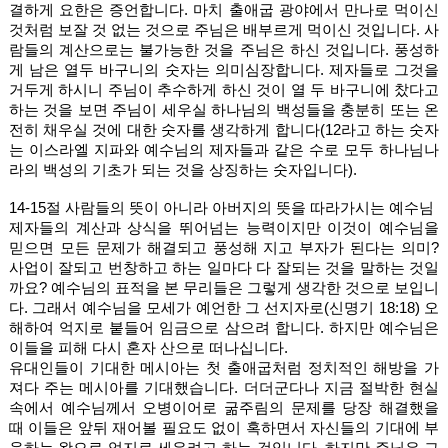
결하게 요한은 증언합니다. 마치 출애굽 광야에서 만나로 먹이신 
것처럼 보잘 것 없는 것으로 주님은 배부르게 먹이신 것입니다. 사
람들의 계산으로는 불가능한 것을 주님은 하신 것입니다. 풍성하
게 남은 열두 바구니의 숫자는 의미심장합니다. 제자들로 그것을 
거두게 하시니 주님이 추수하게 하신 것이 열 두 바구니에 찼다고 
하는 것을 보면 주님이 세우실 하나님의 백성들을 충분히 또는 온
전히 채우실 것에 대한 숫자를 생각하게 합니다(12라고 하는 숫자
는 이스라엘 지파와 예수님의 제자들과 같은 수로 모두 하나님나
라의 백성의 기초가 되는 것을 상징하는 숫자입니다). 
14-15절 사람들의 뜻이 아니라 아버지의 뜻을 따라가시는 예수님
제자들의 계산과 상식을 뛰어넘는 능력이지만 이것이 예수님을 
믿으면 모든 문제가 해결되고 풍성해 지고 부자가 된다는 의미? 
사업이 잘되고 번창하고 하는 일마다 다 잘되는 것을 말하는 것일
까요? 예수님의 표적을 본 무리들은 그렇게 생각한 것으로 보입니
다. 그래서 예수님을 모세가 예언한 그 선지자로(신명기 18:18) 오
해하여 억지로 붙들어 임금으로 삼으려 합니다. 하지만 예수님은 
이들을 피해 다시 혼자 산으로 떠나십니다. 
유대인들이 기대한 메시아는 첫 출애굽처럼 정치적인 해방을 가
져다 주는 메시아를 기대했습니다. 더더군다나 지금 절박한 현실 
속에서 예수님께서 오병이어로 굶주림의 문제를 당장 해결했을 
때 이들은 앞뒤 재어볼 필요도 없이 혹하면서 자신들의 기대에 부
응하는 왕으로 억지로 세우려고 하는 것입니다. 하지만 주님은 그