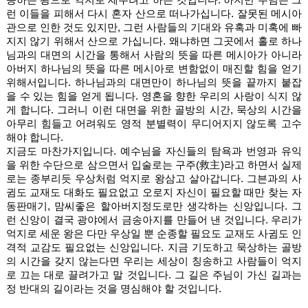
런 이들을 피해서 다시 혼자 산으로 떠나가십니다. 잘못된 메시아 
관으로 인한 것도 있지만, 그런 사람들의 기대와 유혹과 미혹에 빠
지지 않기 위해서 산으로 가십니다. 왜냐하면 그곳에서 홀로 하나
님과의 대면의 시간을 통해서 사람의 뜻을 따른 메시아가 아니라 
아버지 하나님의 뜻을 따른 메시아로 변함없이 매진할 힘을 얻기 
위해서입니다. 하나님과의 대면만이 하나님의 뜻을 끝까지 붙잡
을 수 있는 힘을 얻게 됩니다. 영혼을 향한 우리의 사랑이 식지 않
게 합니다. 그러니 이런 대면을 위한 골방의 시간, 묵상의 시간을 
아무리 힘들고 어려워도 영적 분별력이 무디어지지 않도록 고수
해야 합니다. 
지금도 마찬가지입니다. 예수님을 자신들의 탐욕과 번영과 유익
을 위한 수단으로 삼으면서 입술로는 구주(救主)라고 하면서 실제
로는 종부리듯 우상처럼 억지로 왕삼고 살아갑니다. 그븐과의 사
귐도 교재도 대화도 필요없고 오로지 자신이 필요할 때만 찾는 자
동판매기, 맘씨좋은 할아버지정도로만 생각하는 신앙입니다. 그
런 신앙이 결국 광야에서 금송아지를 만들어 낸 것입니다. 우리가 
억지로 세운 왕은 다만 우상일 뿐 순종할 필요도 교재도 사귐도 인
격적 교감도 필요없는 신앙입니다. 지금 기도하고 묵상하는 골방
의 시간을 갖지 않는다면 우리는 세상이 칭송하고 사람들이 억지
로 끄는 대로 끌려가고 말 것입니다. 그 길은 주님이 가신 길과는 
정 반대의 길이라는 것을 명심해야 할 것입니다. 