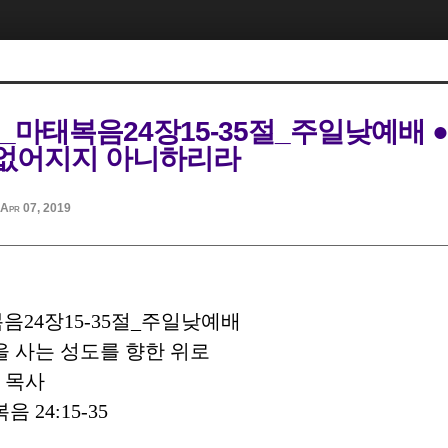
07_마태복음24장15-35절_주일낮예배 
은 없어지지 아니하리라
Apr 07, 2019
복음
24
장
15-35
절
_
주일낮예배
 사는 성도를 향한 위로
 목사
복음
24:15-35