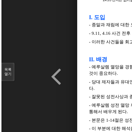
24:35
천지는 없어
I.
도입
- 종말과 재림에 대한
- 9.11, 4.16 
- 이러한 사건들을 회
II.
배경
- 예루살렘 멸망을 
목록
것이 중요하다.
열기
- 당대 제자들과 유대
다.
- 잘못된 성전사상과 
- 예루살렘 성전 멸망
통해서 배우게 된다.
- 본문은 1-14절은 
- 이 부분에 대한 해