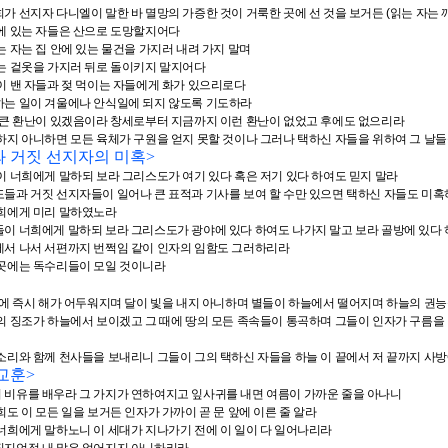
가 선지자 다니엘이 말한 바 멸망의 가증한 것이 거룩한 곳에 선 것을 보거든
(
읽는 자는
에 있는 자들은 산으로 도망할지어다
는 자는 집 안에 있는 물건을 가지러 내려 가지 말며
는 겉옷을 가지러 뒤로 돌이키지 말지어다
이 밴 자들과 젖 먹이는 자들에게 화가 있으리로다
하는 일이 겨울에나 안식일에 되지 않도록 기도하라
 큰 환난이 있겠음이라 창세로부터 지금까지 이런 환난이 없었고 후에도 없으리라
하지 아니하면 모든 육체가 구원을 얻지 못할 것이나 그러나 택하신 자들을 위하여 그 날
 거짓 선지자의 미혹
>
이 너희에게 말하되 보라 그리스도가 여기 있다 혹은 저기 있다 하여도 믿지 말라
들과 거짓 선지자들이 일어나 큰 표적과 기사를 보여 할 수만 있으면 택하신 자들도 미
너희에게 미리 말하였노라
이 너희에게 말하되 보라 그리스도가 광야에 있다 하여도 나가지 말고 보라 골방에 있다 
서 나서 서편까지 번쩍임 같이 인자의 임함도 그러하리라
 곳에는 독수리들이 모일 것이니라
후에 즉시 해가 어두워지며 달이 빛을 내지 아니하며 별들이 하늘에서 떨어지며 하늘의 권
의 징조가 하늘에서 보이겠고 그 때에 땅의 모든 족속들이 통곡하며 그들이 인자가 구름을 
소리와 함께 천사들을 보내리니 그들이 그의 택하신 자들을 하늘 이 끝에서 저 끝까지 사
교훈
>
비유를 배우라 그 가지가 연하여지고 잎사귀를 내면 여름이 가까운 줄을 아나니
희도 이 모든 일을 보거든 인자가 가까이 곧 문 앞에 이른 줄 알라
너희에게 말하노니 이 세대가 지나가기 전에 이 일이 다 일어나리라