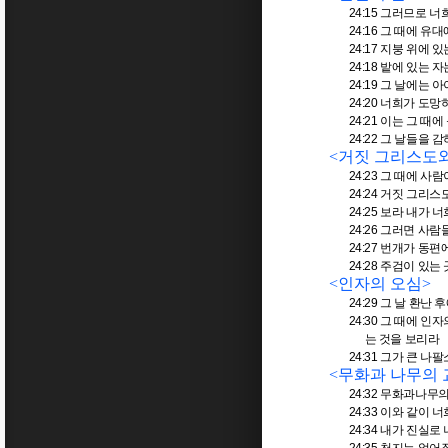
24:15
그러므로 너희
24:16
그 때에 유대
24:17
지붕 위에 있
24:18
밭에 있는 자
24:19
그 날에는 아
24:20
너희가 도망
24:21
이는 그 때에
24:22
그 날들을 감
<
거짓 그리스도와
24:23
그 때에 사람
24:24
거짓 그리스도
24:25
보라 내가 
24:26
그러면 사람들
24:27
번개가 동편에
24:28
주검이 있는
<
인자의 오심
>
24:29
그 날 환난 
24:30
그 때에 인자
는 것을 보리라
24:31
그가 큰 나팔
<
무화과 나무의 
24:32
무화과나무의 
24:33
이와 같이 너
24:34
내가 진실로 