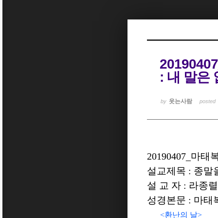
Sketchbook5, 스케치북5
201904
: 내 말
Sketchbook5, 스케치북5
웃는사람
by
posted
20190407_
마태
설교제목
:
종말을
설 교 자
:
라종렬
성경본문
:
마태
<
환난의 날
>