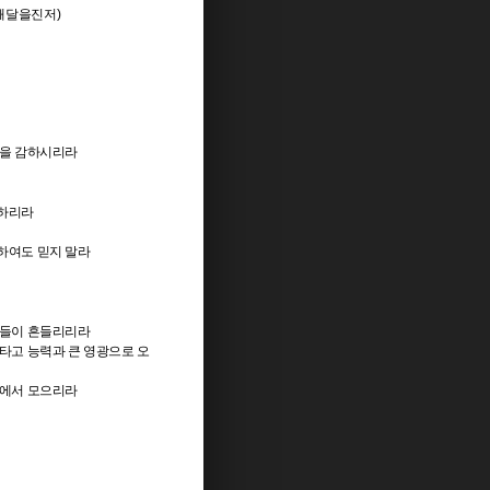
 깨달을진저
)
들을 감하시리라
혹하리라
하여도 믿지 말라
능들이 흔들리리라
타고 능력과 큰 영광으로 오
방에서 모으리라