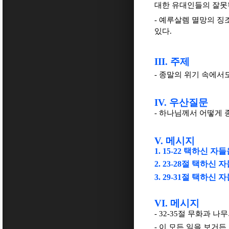
대한 유대인들의 잘못
- 예루살렘 멸망의 징
있다.
III.
주제
- 종말의 위기 속에
IV.
우산질문
- 하나님께서 어떻게
V.
메시지
1. 15-22
택하신 자들
2. 23-28
절 택하신 자
3. 29-31
절 택하신 자
VI.
메시지
- 32-35
절 무화과 나무
- 이 모든 일을 보거든