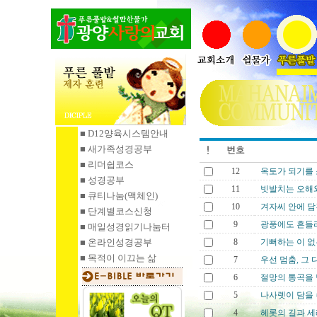
■ D12양육시스템안내
■ 새가족성경공부
■ 리더쉽코스
12
옥토가 되기를 소망
■ 성경공부
11
빗발치는 오해와 
■ 큐티나눔
(맥체인)
10
겨자씨 안에 담긴 
■ 단계별코스신청
9
광풍에도 흔들리지
■ 매일성경읽기
나눔터
■ 온라인성경공부
8
기뻐하는 이 없는
■ 목적이 이끄는 삶
7
우선 멈춤, 그 다
6
절망의 통곡을 딛
5
나사렛이 담을 수 
4
헤롯의 길과 세례 